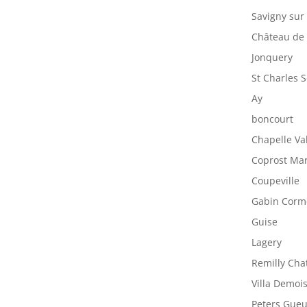
Savigny sur
Château de
Jonquery
St Charles 
Ay
boncourt
Chapelle Va
Coprost Ma
Coupeville
Gabin Corm
Guise
Lagery
Remilly Cha
Villa Demois
Peters Gue