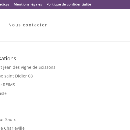
dicys
Mentions légales
Politique de confidentialité
Nous contacter
sations
t jean des vigne de Soissons
e saint Didier 08
le REIMS
asle
ur Saulx
e Charleville