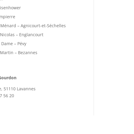
eisenhower
mpierre
t-Ménard – Agnicourt-et-Séchelles
 Nicolas – Englancourt
e Dame – Pévy
t Martin – Bezannes
 Gourdon
e, 51110 Lavannes
07 56 20