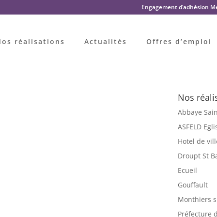
Engagement d’adhésion Me
os réalisations
Actualités
Offres d’emploi
Nos réali
Abbaye Sain
ASFELD Eglis
Hotel de vil
Droupt St B
Ecueil
Gouffault
Monthiers s
Préfecture d