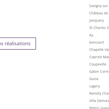
Savigny sur
Château de
Jonquery
St Charles 
Ay
boncourt
s réalisations
Chapelle Va
Coprost Ma
Coupeville
Gabin Corm
Guise
Lagery
Remilly Cha
Villa Demois
Peters Gue