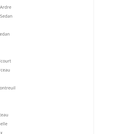
 Ardre
 Sedan
Sedan
lcourt
rceau
ontreuil
teau
elle
ux