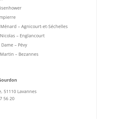
eisenhower
mpierre
t-Ménard – Agnicourt-et-Séchelles
 Nicolas – Englancourt
e Dame – Pévy
t Martin – Bezannes
 Gourdon
e, 51110 Lavannes
07 56 20