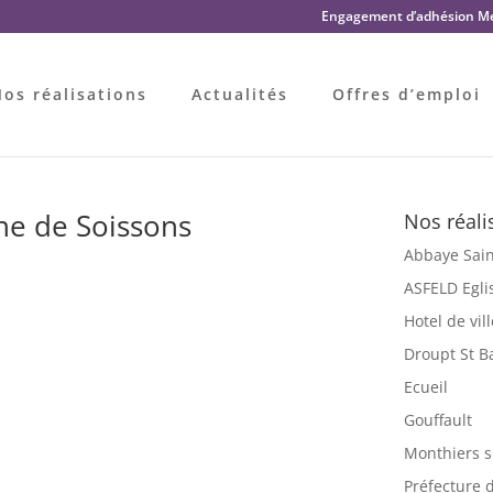
Engagement d’adhésion Me
os réalisations
Actualités
Offres d’emploi
ne de Soissons
Nos réali
Abbaye Sain
ASFELD Eglis
Hotel de vil
Droupt St B
Ecueil
Gouffault
Monthiers s
Préfecture d