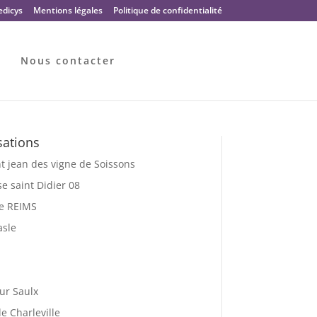
dicys
Mentions légales
Politique de confidentialité
Nous contacter
sations
t jean des vigne de Soissons
e saint Didier 08
le REIMS
asle
ur Saulx
e Charleville