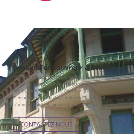
Besoin d’un couvreur à Reims ?
Pour vos travaux de toiture en neuf ou en
rénovation, que vous soyez particulier ou
professionnel, contactez Gourdon Couverture.
Demandez votre devis gratuit dès maintenant –
réponse rapide et conseils personnalisés.
CONTACTEZ NOUS